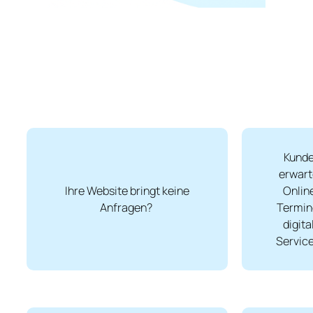
Kund
erwar
Ihre Website bringt keine
Onlin
Anfragen?
Termin
digita
Servic